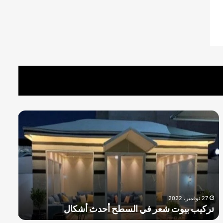
ت
ص
ا
م
ي
م
خ
ي
27 نوفمبر، 2022
ا
 بيوت شعر في السطح أحدث أشكال
تصاميم خيام
م
ز