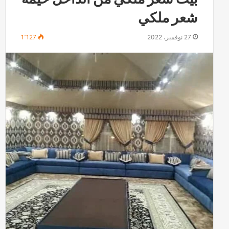
شعر ملكي
27 نوفمبر، 2022
1٬127