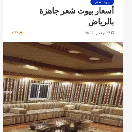
بيوت شعر
ر
أسعار بيوت شعر جاهزة
ف
ي
بالرياض
ا
ل
27 نوفمبر، 2022
977
س
ط
ح
أ
ح
د
ث
أ
ش
ك
ا
ل