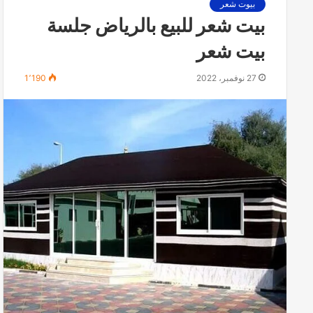
بيوت شعر
ك
ر
بيت شعر للبيع بالرياض جلسة
ي
ا
ة
س
بيت شعر
ج
ع
ل
ا
27 نوفمبر، 2022
1٬190
س
ر
ا
ب
ت
ي
ب
ت
ي
ا
و
ل
ت
ش
ش
ع
ع
ر
ر
ا
ل
م
ل
ك
ي