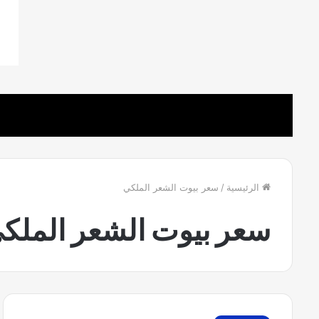
ت
ت
ف
ف
الرئيسية
/
سعر بيوت الشعر الملكي
ص
ص
ي
ي
سعر بيوت الشعر الملك
ل
ل
خ
ب
ي
ي
ا
و
27 نوفمبر، 2022
م
ت
تفصيل خيام ملكية جلسات بيوت شعر
م
ش
ل
ع